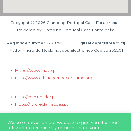
Copyright © 2026 Glamping Portugal Casa Fontelheira |
Powered by Glamping Portugal Casa Fontelheira
Registratienummer 22887/AL Digitaal geregistreerd bij
Platform livro do Reclamacoes Electronico Codico 355201
Https://www.triave.pt
Http://www.arbitragemdeconsumo.org
Http://consumidor.pt
Https://livroreclamacoes.pt
We use cookies on our website to give you the most
Cookiebeleid
relevant experience by remembering your
Privacybeleid