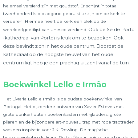
helemaal versierd zijn met goudstof. Er schijnt in totaal
tweehonderd kilo bladgoud gebruikt te zijn om de kerk te
versieren. Hiermee heeft de kerk een plek op de
Ook de Sé de Porto
werelderfgoedlijst van Unesco verdiend.
(kathedraal van Porto) is leuk om te bezoeken. Ook
deze bevindt zich in het oude centrum. Doordat de
kathedraal op de hoogste heuvel van het oude
centrum ligt heb je een prachtig uitzicht vanaf de tuin.
Boekwinkel Lello e Irmão
Het Livraria Lello e Irmão is de oudste boekenwinkel van
Portugal. Het bijzondere ontwerp van Xavier Esteves met
grote donkerhouten boekenkasten met rijladders, grote
pilaren en de bijzondere art-nouveau trap met rode traptreden
was een inspiratie voor J.K. Rowling. De magische
boekenwinkel in de Harry Potter films is geïnspireerd op deze