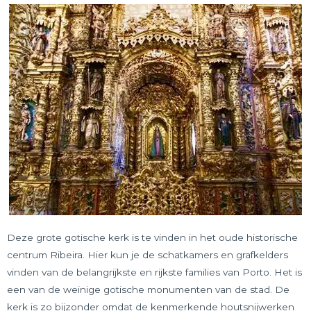
Deze grote gotische kerk is te vinden in het oude historische
centrum Ribeira. Hier kun je de schatkamers en grafkelders
vinden van de belangrijkste en rijkste families van Porto. Het is
een van de weinige gotische monumenten van de stad. De
kerk is zo bijzonder omdat de kenmerkende houtsnijwerken