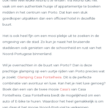
ook heel veel leuke Airbnb’s te vinden. Via Airbnb lukt het
vaak om een authentiek huisje of appartementje te boeken
midden in het centrum van Porto. Dat kan een stuk
goedkoper uitpakken dan een officieel hotel in dezelfde
buurt.
Het is ook heel fijn om een mooi plekje uit te zoeken in de
omgeving van de stad. Zo kun je naast het bruisende
stadsleven ook genieten van de schoonheid en rust van het
Noord-Portugese binnenland.
Wil je overnachten in de buurt van Porto? Dan is deze
prachtige glamping op een uurtje rijden van Porto precies wat
je zoekt:
Glamping Casa Fontelheira
. Dit is de perfecte
combinatie van avontuur en luxe. Kan het je niet luxe genoeg?
Boek dan een van de twee mooie
Casa’s
van Casa
Fontelheira. Casa Fontelheira biedt de mogelijkheid om een
auto of E-bike te huren. Waardoor het heel gemakkelijk is om
van daaruit het mooie Noord-Portugal te verkennen.