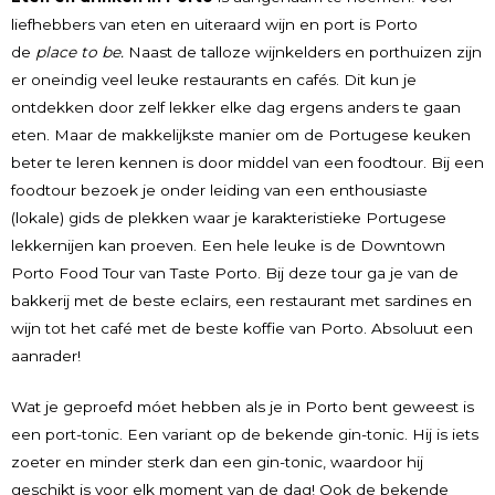
liefhebbers van eten en uiteraard wijn en port is Porto
de
place to be.
Naast de talloze wijnkelders en porthuizen zijn
er oneindig veel leuke restaurants en cafés. Dit kun je
ontdekken door zelf lekker elke dag ergens anders te gaan
eten. Maar de makkelijkste manier om de Portugese keuken
beter te leren kennen is door middel van een foodtour. Bij een
foodtour bezoek je onder leiding van een enthousiaste
(lokale) gids de plekken waar je karakteristieke Portugese
lekkernijen kan proeven. Een hele leuke is de Downtown
Porto Food Tour van Taste Porto. Bij deze tour ga je van de
bakkerij met de beste eclairs, een restaurant met sardines en
wijn tot het café met de beste koffie van Porto. Absoluut een
aanrader!
Wat je geproefd móet hebben als je in Porto bent geweest is
een port-tonic. Een variant op de bekende gin-tonic. Hij is iets
zoeter en minder sterk dan een gin-tonic, waardoor hij
geschikt is voor elk moment van de dag! Ook de bekende