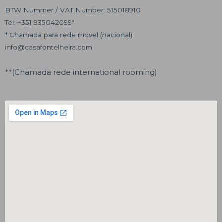
BTW Nummer / VAT Number: 515018910
Tel: +351 935042099*
* Chamada para rede movel (nacional)
info@casafontelheira.com
**(Chamada rede international rooming)