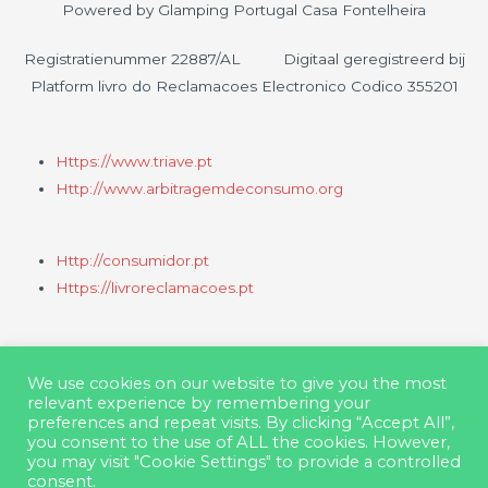
Powered by Glamping Portugal Casa Fontelheira
Registratienummer 22887/AL Digitaal geregistreerd bij
Platform livro do Reclamacoes Electronico Codico 355201
Https://www.triave.pt
Http://www.arbitragemdeconsumo.org
Http://consumidor.pt
Https://livroreclamacoes.pt
Cookiebeleid
We use cookies on our website to give you the most
Privacybeleid
relevant experience by remembering your
Geschillen
preferences and repeat visits. By clicking “Accept All”,
you consent to the use of ALL the cookies. However,
you may visit "Cookie Settings" to provide a controlled
consent.